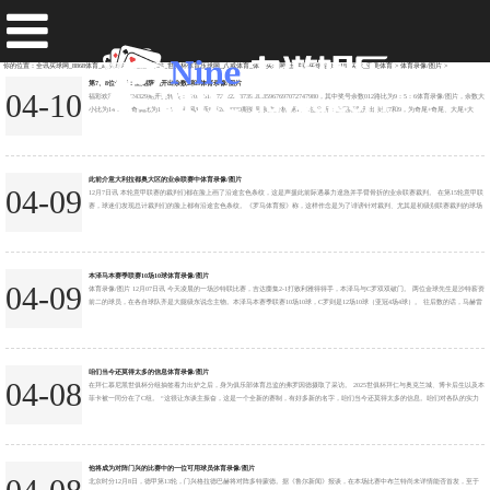
栏目分类
你的位置：
全讯买球网_8868体育_ag买球站_欧洲买球站_世界杯体育压球网_八戒体育_体育买球网_五联赛买球站_bet188买球_亚美体育
>
体育录像/图片
>
第7、8位分析：上期辞别开出余数2和5体育录像/图片
04-10
福彩欢跃8第2024329期开奖转头：0709151617202225373948585967697072747980，其中奖号余数012路比为9：5：6体育录像/图片，余数大
小比为14：6，奇偶比为11：9。 秦风欢跃8第2024330期奖号余数分析 第1、2位分析：上期辞别开出余数7和9，为奇尾+奇尾、大尾+大
尾、1路+0路余数，最近5期余数组合辞别为：2+3、4+6、5+6、2+6和7+9，余数26为高频余数，余数018莫得出现，最近10期余数奇偶比为
7：13、大小比为10：10、012...
此前介意大利拉都奥大区的业余联赛中体育录像/图片
04-09
12月7日讯 本轮意甲联赛的裁判们都在脸上画了沿途玄色条纹，这是声援此前际遇暴力遑急并手臂骨折的业余联赛裁判。 在第15轮意甲联
赛，球迷们发现总计裁判们的脸上都有沿途玄色条纹。《罗马体育报》称，这样作念是为了诽谤针对裁判、尤其是初级别联赛裁判的球场
暴力动作。此前介意大利拉都奥大区的业余联赛中，一位名叫卡瓦利耶里的裁判在吹罚越位后，激发球员们的动怒。球员向前殴打他，并
导致裁判的手臂骨折。 为此，意大利裁判协会（AIA）决定，在本轮意大利做事联赛中，裁判们都在脸上画玄色条纹，暗意对同业的声
援。此外...
本泽马本赛季联赛10场10球体育录像/图片
04-09
体育录像/图片 12月07日讯 今天凌晨的一场沙特联比赛，吉达麇集2-1打败利雅得得手，本泽马与C罗双双破门。 两位金球先生是沙特薪资
前二的球员，在各自球队齐是大腿级东说念主物。本泽马本赛季联赛10场10球，C罗则是12场10球（亚冠4场4球）。 往后数的话，马赫雷
斯联赛12场3球1助，亚冠6场3球5助；马内联赛13场3球5助，亚冠6场1球；库利巴利是眉月主力后卫；托尼联赛9场3球3助&亚冠6场4球；
米林+米神是眉月大腿二东说念主组；坎特则是吉达麇集中场中枢。前十中，仅有年薪1亿欧的内马尔没能...
咱们当今还莫得太多的信息体育录像/图片
04-08
在拜仁慕尼黑世俱杯分组抽签着力出炉之后，身为俱乐部体育总监的弗罗因德摄取了采访。 2025世俱杯拜仁与奥克兰城、博卡后生以及本
菲卡被一同分在了C组。 “这很让东谈主振奋，这是一个全新的赛制，有好多新的名字，咱们当今还莫得太多的信息。咱们对各队的实力
还莫得百分之百的把执。”弗罗因德说谈。 “这是一个很酷的小组。博卡后生是寰宇上最具传统的俱乐部之一，他们领有狂热的球迷。拜温
存博卡王人是足球寰宇里着实分量级的名字。奥克兰城无疑是小组中相比专有的球队，他们还是一家年青的俱乐部。至于本菲卡，咱们刚
刚和他...
他将成为对阵门兴的比赛中的一位可用球员体育录像/图片
北京时分12月8日，德甲第13轮，门兴格拉德巴赫将对阵多特蒙德。据《鲁尔新闻》报谈，在本场比赛中布兰特尚未详情能否首发，至于