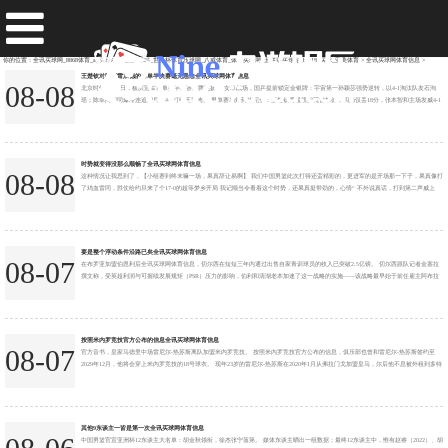
栏目分类
你的位置：
全讯买球网_8868体育_ag买球站_欧洲买球站_世界杯体育压球网_八戒体育_体育买球网_五联赛买球站_bet188买球_亚美体育
>
全讯买球网体育信息
>
王楚钦对阵莫雷加德的男单半决赛毫无悬念全讯买球网体育信息
08-08
北京时候8月11日，横滨冠军赛单打半决赛掀腾飞扬。 女单战场，国乒提前锁定金银牌：宇宙第一孙颖莎强势逆转，以4-1淘汰队友石洵
瑶；陈幸同相同爆冷连追四局，4-1打败王艺迪。 男单赛场炸药味完全：王楚钦勇猛横扫莫雷加德，四局仅丢18分，张本智和主场发威4-1
闭幕黑马贾哈。 决赛悬念已定：孙颖莎与陈幸同下昼四点三很是争夺女单冠军，王楚钦与张本智和五分钟后献技中日焦点战。 国乒女单
把持彰显总揽力，王楚钦独闯男单决赛靠近主场压制，这场亚洲乒乓盛宴的每一个数据细节令东说念主屏息。 孙颖莎与石洵瑶的德比之...
时势就变得没那么顺畅了全讯买球网体育信息
08-08
这种情况让我思到了，【小组赛到终末嘛一场，果真辞让易啊】 我们中国男篮此次打得还蛮精彩的，更进军的是开场那一下子，果真像打
了鸡血雷同，胜仗给约旦来了个17-0的超等梦乡开局 我记顺当令看着这个时势，还果真挺带劲的，心情“ 不外说真话，打到第二声威上
场，时势就变得没那么顺畅了，像是一会儿换了个节律似的 约旦的归化后卫塔克在内线常常得分，看的我都替我们持把汗，毕竟这个家伙
躯壳贼结实，球场上像个“铁东说念主”雷同硬朗 我们的内线防患得拚命才行 首节实面前，我们还所以24-14逾越，差未几快到双位数了...
要是整个浮动条件沿路已矣全讯买球网体育信息
08-07
在布罗亚加盟伯恩利后全讯买球网体育信息，切尔西在短短三年内通过出售自家青训球员的收入已突破2.5亿镑。 切尔西跟队记者金塞拉
撰文称，受英超利润与可握续发展规矩（PSR）压力的影响，伯利和清湖老本加速了这一战略的实施——该战略最早始于前任雇主阿布拉
莫维奇技术。 在布罗亚的这笔来去中，要是整个浮动条件沿路已矣，他转会伯恩利的总价最高可达2000万英镑。这也让切尔西本年夏天通
过青训球员出售取得的潜在总收入达到4120万英镑。 防患球员巴希尔-汉弗莱斯今夏雷同以1470万英镑转会伯恩利，塞缪尔斯-史小...
按照米内罗竞技官方公布的信息全讯买球网体育信息
08-07
官方音书，皇家马德里中场雷尼尔-热苏斯离队加盟米内罗竞技。 按照米内罗竞技官方公布的信息，俱乐部也曾和雷尼尔-热苏斯签约至
2029年12月，他将会穿上米内罗竞技的18号球衣。 现年23岁的雷尼尔-热苏斯在2020年1月从弗拉门戈加盟皇马，尔后他不息被外租到多特
蒙德、赫罗纳、弗罗西诺内和格拉纳达，但从未代表皇马一线队在端庄比赛有过出场。...
其他9东谈主一皆是第一次全讯买球网体育信息
中国男篮官宣亚洲杯12东谈主大名单：胡金秋领衔，徐杰张宁落第。 媒体东谈主晒出一组数据：最终12东谈主中，惟有赵睿（2022）、胡