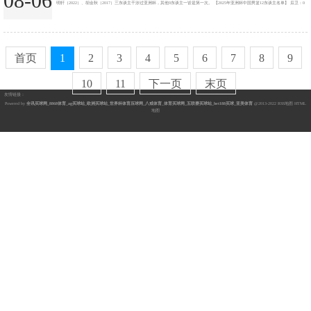
08-06
明轩（2022）、胡金秋（2017）三东谈主干涉过亚洲杯，其他9东谈主一皆是第一次。 【2025年亚洲杯中国男篮12东谈主名单】 后卫：0
号高诗岩、3号胡明轩、5号廖三宁、6号程帅澎、8号赵睿 锋线：10号王俊杰、17号赵嘉义、26号朱俊龙、39号雷蒙 内线：11号余嘉豪、
21号胡金秋、35号李祥波...
首页
1
2
3
4
5
6
7
8
9
10
11
下一页
末页
友情链接：
Powered by
全讯买球网_8868体育_ag买球站_欧洲买球站_世界杯体育压球网_八戒体育_体育买球网_五联赛买球站_bet188买球_亚美体育
@2013-2022
RSS地图
HTML
地图