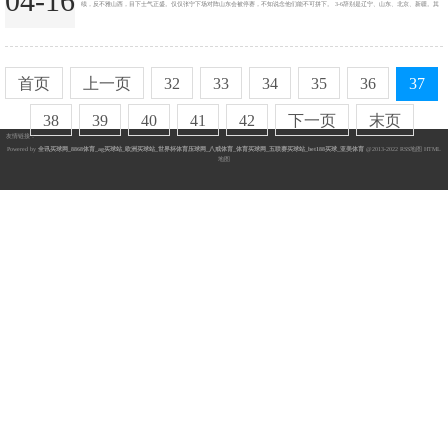
04-16
续，反不雅山西，目下士气正盛。仅仅张宁下场对阵山东会被停赛，不知说念他们能不可拼下。 3-6辞别是辽宁、山东、北京、新疆。其
中山东是一大惊喜，本赛季邱彪带队之后确实不错来到这么的位置，这是让东说念主不测的。最近拿下三连胜的情况下，攻守兼备，球队
的磨合越来越好。至于辽宁遭受伤病困扰，这轮输给山西，终末技艺的惩办球出现大问题。北京则是因为许利民的用东说念主，幸亏这轮
拿下了...
首页
上一页
32
33
34
35
36
37
38
39
40
41
42
下一页
末页
友情链接：
Powered by
全讯买球网_8868体育_ag买球站_欧洲买球站_世界杯体育压球网_八戒体育_体育买球网_五联赛买球站_bet188买球_亚美体育
@2013-2022
RSS地图
HTML
地图