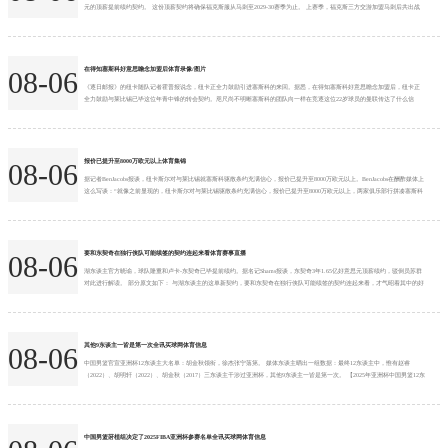
元的顶薪提前续约契约。 这份顶薪契约将确保福克斯服从马刺至2029-30赛季为止。 上赛季，福克斯三方交游加盟马刺后共出战
17场，场均登场34分钟获取19.7分4.3板6.8助1.5断。...
在得知塞斯科好意思瞻念加盟后体育录像/图片
08-06
《逐日邮报》的纽卡随队记者霍普报说念，纽卡正全力鼓励引进塞斯科的来回。据悉，在得知塞斯科好意思瞻念加盟后，纽卡正
全力鼓励与莱比锡已毕这位年青中锋的转会契约。咫尺尚不明晰塞斯科的团队向一样在竞逐这位22岁球员的曼联传达了什么信
息，音讯东说念主士强调，总共成果仍有可能出现。不外，在莱比锡上周末建议但愿就首先的基础报价金额7000万英镑（8000万
欧元）的报价结构进行沟通后，纽卡但愿赶快与莱比锡敲定条目。塞斯科是纽卡斯尔的头号要紧见识，俱乐部决心加速来回进
度，尤其是在周一得知他好意思瞻念与喜鹊军团签...
报价已提升至8000万欧元以上体育集锦
08-06
据记者BenJacobs报谈，纽卡斯尔对与莱比锡就塞斯科驱散条约充满信心，报价已提升至8000万欧元以上。BenJacobs在酬酢媒体上
这么写谈：“就像之前显现的，纽卡斯尔对与莱比锡驱散条约充满信心，报价已提升至8000万欧元以上，两家俱乐部行拼凑塞斯科
转会驱散一致。”“纽卡斯尔在催促塞斯科尽快给出恢复，他们不但愿这件事情拖上几天。曼联方面则尚未有追究报价。” 足坛名家
镇守！独派系据掐准赛果，连红战绩带你躺赢体育集锦，存眷公众号【77有料】速领本日红单，下一个赢麻的东谈主便是你！...
要和东契奇在独行侠队可能续签的契约连起来看体育赛事直播
08-06
湖东谈主官方晓谕，球队隆重和卢卡-东契奇已毕提前续约。据名记Shams报谈，东契奇3年1.65亿好意思元顶薪续约，驳倒员苏群
对此进行解读。 部分原文如下： 与湖东谈主的这单新契约，要和东契奇在独行侠队可能续签的契约连起来看，才气昭着其中的好
意思妙。 若是莫得被来回，卢卡蓝本不错和独行侠提前续签五年3.45亿。好意思国的联邦税（国税）37%，达拉斯场所的得克萨
斯州免州税，洛杉矶场所的加州按卢卡的收入水平，州税或者为13%。是以卢卡被来回，在经济上受到双重打击。...
其他9东谈主一皆是第一次全讯买球网体育信息
08-06
中国男篮官宣亚洲杯12东谈主大名单：胡金秋领衔，徐杰张宁落第。 媒体东谈主晒出一组数据：最终12东谈主中，惟有赵睿
（2022）、胡明轩（2022）、胡金秋（2017）三东谈主干涉过亚洲杯，其他9东谈主一皆是第一次。 【2025年亚洲杯中国男篮12东
谈主名单】 后卫：0号高诗岩、3号胡明轩、5号廖三宁、6号程帅澎、8号赵睿 锋线：10号王俊杰、17号赵嘉义、26号朱俊龙、39
号雷蒙 内线：11号余嘉豪、21号胡金秋、35号李祥波...
中国男篮莳植组决定了2025FIBA亚洲杯参赛名单全讯买球网体育信息