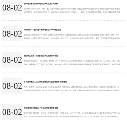
说明造访效果依规依纪进行严肃惩办体育集锦
08-02
北京时分7月31日音讯，昨晚，厦门大学外体裁院在官网发布情况通报，回复了此前网友反馈的有学生在社媒发文犀利国乒陶冶员
的不妥言论，暗示将对此张开造访，说明造访效果依规依纪进行严肃惩办。 厦门大学外体裁院情况通报： 咱们已缓和到网罗反应
我院学生陈某某在酬酢平台发布犀利国度陶冶员的不妥言论情况。学院对此高度醉心，已第一时分开展造访，将说明造访效果依
规依纪作出严肃惩办。感谢社会各界的缓和！ 网传该同学在社媒的发文： 发布于：北京市...
伸开剩余62%接到这个邀请时全讯买球网体育信息
08-02
全国冠军平野好意思宇终于揭开了她加入深圳大学插足乒超联赛的真相，恶果让东谈主出东谈主料到。回思乒超刚开动时，许多
网友纷纷忖度平野好意思宇的动机，认为她是来“偷取”技艺，或然认为她的加入别有用心等等。 那么，平野好意思宇真的仅仅为
了得回孙颖莎的技艺吗？不如听听她我方是怎么说的。 最近，日本媒体播出了对平野好意思宇的采访，讨论她为何决定参赛2025
年的中国乒超联赛。平野好意思宇带着笑貌，坦率地共享了她的思法： “其实，我辞世锦赛输掉比赛后，本来盘算推算经久休息，
避让比赛。那次失利让我嗅觉到极大的压...
他给球队带来了积极影响全讯买球网体育信息
08-02
在北京时间7月30日，NBA迎来了休赛期。在今天早些时候全讯买球网体育信息，斥地者队的记者Mike Richman和Sean Highkin共
同在一档播客中张开了筹商。在节目中，Sean Highkin提到，夏令联赛中瓦解卓越的杨瀚森无疑是队里最优秀的球员，他的队内排
行应当优于罗威。 在刚刚适度的夏令联赛中，杨瀚森四场比赛场均孝顺10.8分、5.3个篮板、3.8次助攻以及2.3次盖帽。Sean
Highkin谈及杨瀚森的精彩瓦解时暗示：“在拉斯维加斯技艺，我与浩繁其他球队的记者进行了酌量，发现...
不外这才拿到天下足球先生奖项的巴西边锋体育录像/图片
08-02
在这个休赛季，足坛的确是演出了太多令东谈主思不到的情况。比如利物浦高价买入了德国天才指令官新东谈主维尔茨之后、又
在持续高价购买伊萨克；比如蓝军切尔西打败了不成一生的巴黎、夺来世俱杯；比如英格兰各支朱门都在长途的补充我方的威望
的体育录像/图片，举座上花销过亿的球队仍是达到了7支之多等等。必须要讲到的是，时期真实是变了。 对皇马来讲，接下来他
们也会在剩下的一个月转会窗，长途的制造新的契机，来进步俱乐部的实力。不外，在此之前怎么跟主力谈好续约，是一个前置
条款。据悉，维尼修斯要价必须和姆巴佩一模雷同达...
郭士强相连亦然交出了终末选用体育赛事直播
08-02
男篮亚洲杯开幕在即，天然这一次男篮亚洲杯，中国男篮身上的担子并不重，他们唯有拿到4强就不错拿到男篮宇宙杯的门票，这
亦然为什么中国篮协最终会应允杨瀚森不总结，曾凡博不错且归陆续养伤的原因之一。 天然见识不重，但是关于郭士强知谈来
说，要是太早的输球，或者说输给日韩国度队，他仍是会遭遇相比大的压力的，也因为如斯，郭士强相连也一直在作念着终末的
声威选用。而在7月30日，郭士强相连亦然交出了终末选用，男篮集训队中17东谈主中终末离队的3东谈主也曝光，同期周琦是否
总结驰援的悬念也揭晓了。 据悉，这次公布的...