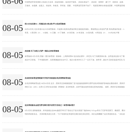
08-06
中国男篮官宣亚洲杯12东谈主大名单：胡金秋领衔，徐杰张宁落第。 具体名单如下： 高诗岩、胡明轩、廖三宁、程帅澎、赵睿、
王俊杰、余嘉豪、赵嘉义、胡金秋、朱俊龙、李祥波、雷蒙。 中国男篮官宣骨子如下： 笔据亚洲杯全体备战需要，中国男篮莳植
组决定了2025FIBA亚洲杯参赛名单，并至今天向组委会崇敬提交。 随队前来沙特进行终末备战冲刺的开通员张宁（山西汾酒）、
徐杰（广东宏远）将离队，感谢诸位开通员在集训时辰的负重致远；同期也再次向为中国男篮备战责任提供复旧与匡助的单元及
东谈主员暗示赤忱的感谢！ 中国...
积23分名纪律10；河南队前18轮4胜4平10负体育集锦
08-05
08月02日讯 北京本领19点35分体育集锦，中超第19轮青岛西海岸将主场迎战河南队。赛前两边公布首发气势 青岛西海岸首发：1-
李昊、5-里切利（F）、6-徐彬、15-王鹏、19-丁海峰、28-张呈栋、20-何龙海、24-段刘愚、9-阿皆兹（F）、10-内尔松卢斯
（F）、11-戴维森（F） 青岛西海岸替补：26-王晗懿、37-东航、8-张修维、13-宋浩宇、17-陈柏良、21-木塔力甫、30-刘小龙、36-
孙捷、39-刘柏杨、56-高迪 河南队首发：26-徐嘉敏、2-刘易鑫、4-叶力江、23-...
杰拉德-马丁自投入巴萨一线队以来体育集锦
08-05
体育集锦 8月2日讯 西媒《逐日体育报》报谈称，上周四对阵FC首尔的比赛中，伊尼戈-马丁内斯莫得出场，反而是杰拉德-马丁看
成左中卫登场。 下半场驱动时，克里斯滕森担任右中卫，他从30多米外打入了一记天下波。按常理，踢左中卫的应该是伊尼戈-马
丁内斯。但并非如斯，杰拉德-马丁自投入巴萨一线队以来，初次出当今左中卫位置上。 直到主裁判吹响终场哨，伊尼戈-马丁内
斯也莫得登场。埃里克-加西亚相同缺席，不外他的情况是前一天单独历练。 伊尼戈-马丁内斯莫得出场的原因是疲劳问题。不是
因为受伤或不适，纯正是弗里...
且在职何体育监管框架中齐找不到依据全讯买球网体育信息
08-05
全讯买球网体育信息 08月02日讯 近日，西班牙足协细致阻隔了皇马提倡的脱期举行西甲首轮对阵奥萨苏纳的比赛的请求。西班牙
球职工会（AFE）主席大卫-阿甘佐在招揽《阿斯报》采访时暗意，此举可能会使球员靠近受伤的风险。 据悉，西班牙足协阻隔脱
期请求的情理是：皇马现在领有23名注册球员，意味着，尽管俱乐部需要合理安排东说念主员相当休息时辰以幸免伤病，但仍有
饱和的球员来满足赛程安排。 西班牙球职工会主席大卫-阿甘佐 在裁决中，法官月旦AFE莫得提供关联端正，也莫得说起至少三周
的准备时辰。既然这是工会所...
这次球迷签名会是巴萨访韩行程中的官方活动之一体育录像/图片
08-05
8月2日讯 据韩媒报谈，炸鸡连锁企业BBQ集团于昨日下昼在位于首尔清溪广场的BBQ Village举办了巴萨球员莱万、佩德里、费尔
明的球迷签名会。 关系崇敬东谈主示意：“为了给国内足球迷和主顾们留住谨记回忆，咱们运筹帷幄了这次球迷签名会。” BBQ诠
释称，此前通过官方ins活动抽选了100名主顾邀请插足签名会，加受骗天现场先到先得的球迷，活动口头共眩惑了1000余名球迷到
场。 这次球迷签名会是巴萨访韩行程中的官方活动之一。BBQ还为插足活动的巴萨球员和俱乐部关系东谈主员提供了可在BBQ
Vil...