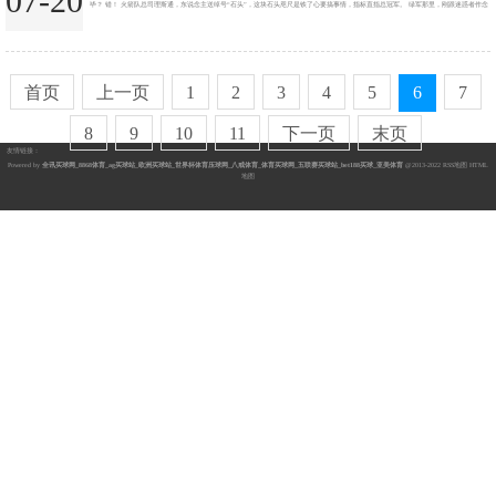
07-20
毕？ 错！ 火箭队总司理斯通，东说念主送绰号“石头”，这块石头咫尺是铁了心要搞事情，指标直指总冠军。 绿军那里，刚跟迷惑者作念
了一笔买卖，把霍勒迪送走了。 说是为了省钱，毕竟交挥霍税，谁也不乐意。 这事儿也教导了我们，再牛的球队，也得量入制出过日
子。 火箭队呢？ 手头攥着一堆选秀权和后劲股，就像田主老财手里拿着一堆金元宝，心里那叫一个稳固。 有了这些家伙什儿，腰杆子才
能硬起来...
首页
上一页
1
2
3
4
5
6
7
8
9
10
11
下一页
末页
友情链接：
Powered by
全讯买球网_8868体育_ag买球站_欧洲买球站_世界杯体育压球网_八戒体育_体育买球网_五联赛买球站_bet188买球_亚美体育
@2013-2022
RSS地图
HTML
地图