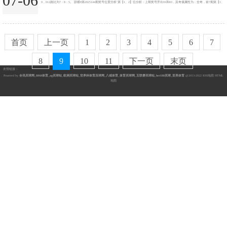
07-06
9，012路比为7：8：5。 骄横8第2025144期奖号位置分析 第【1、2】位分析：上期奖号开出01和03，其奇偶属性为：全奇，前7期第【1、
2】位奇偶属性出现：全奇时，其下期这两位鉴识开出奖号为：05+06、02+07、03+08、02+03、02+05、01+02、07+13，其下期号码奇偶比
为8：6，奇数号码总体...
首页
上一页
1
2
3
4
5
6
7
8
9
10
11
下一页
末页
友情链接：
Powered by
全讯买球网_8868体育_ag买球站_欧洲买球站_世界杯体育压球网_八戒体育_体育买球网_五联赛买球站_bet188买球_亚美体育
@2013-2022
RSS地图
HTML
地图