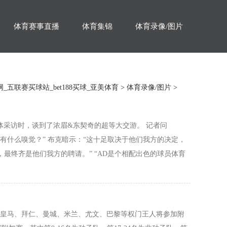
体育赛事直播
体育集锦
体育录像/图片
_五联赛买球站_bet188买球_亚美体育
>
体育录像/图片
>
致媒体采访时，谈到了浓眉&东契奇的超等大交游。 记者问
有什么嗅觉？” 布克暗示：“这十足取决于他们我方的决定，
最终齐是他们我方的聘请。” “AD是个相配出色的球员体育
6强，皇马、拜仁、曼城、米兰、尤文、巴黎等权门王人将参加附