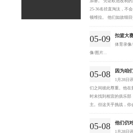
加赛。 凭证欧冠改制的
25-36名径直淘汰，
顿维拉。 他们如故细目投
扣篮大赛
05-09
体育录像
像/图片...
因为咱
05-08
1月28
们之间彼此尊重。他在
时未找到相宜的俱乐部
主。但这关乎挑战，你会
他们仍
05-08
1月28