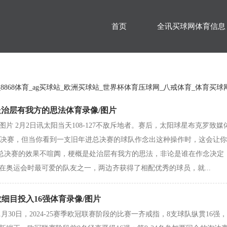
首页
全讯买球网体育信息
8868体育_ag买球站_欧洲买球站_世界杯体育压球网_八戒体育_体育买球网
治层有我方的思法体育录像/图片
/图片 2月2日讯太阳当天108-127不敌斥地者。赛后，太阳球星布克罗
总决赛，但当你看到一支旧年进总决赛的球队作念出这种操作时，这会让你
总决赛的效果不喧阗，梗概是处治层有我方的思法，非论是谁在作念决定，
在奥运会时最可爱的队友之一，两边齐获得了相配优秀的球员，就...
细目投入16强体育录像/图片
1月30日，2024-25赛季欧冠联赛阶段的比赛一齐戒指，8支球队纵贯1