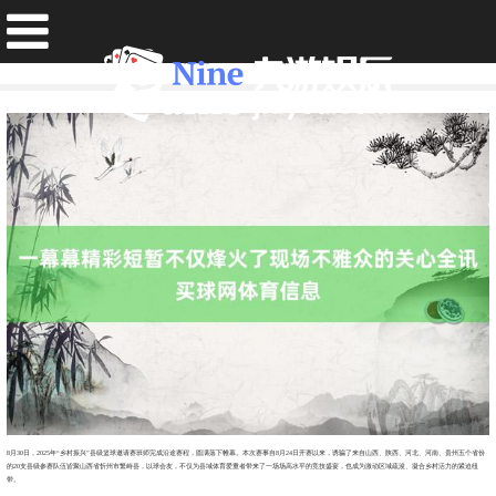
一幕幕精彩短暂不仅烽火了现场不雅众的关心全讯买球网体育信息
发布日期：2025-11-30 12:42 点击次数：67
8月30日，2025年“乡村振兴”县级篮球邀请赛班师完成沿途赛程，圆满落下帷幕。本次赛事自8月24日开赛以来，诱骗了来自山西、陕西、河北、河南、贵州五个省份
的20支县级参赛队伍皆聚山西省忻州市繁峙县，以球会友，不仅为县域体育爱重者带来了一场场高水平的竞技盛宴，也成为激动区域疏浚、凝合乡村活力的紧迫纽
带。