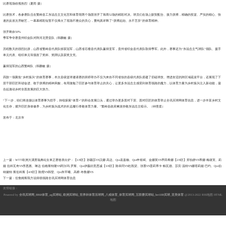
比赛现场歧视热烈（夏雨 摄）
比赛技术，各参赛队伍在繁峙县工东说念主文化宫和体育馆两个场面张开了筹商52场的精彩对决。球员们在场上默契配合、接力拼搏，精确的投篮、严实的细心、快
速的反攻次序献艺，一幕幕精彩短暂不仅烽火了现场不雅众的关心，重纯真评释了“拼搏起始、永不言弃”的体育精神。
张开剩余50%
季军争夺赛贵州织金队对阵河北赞皇队（韩鹏敏 摄）
历程数天的强烈比拼，山西省繁峙县代表队斩获冠军，山西省石楼县代表队赢得亚军，贵州省织金县代表队取得季军。此外，赛事还为“东说念主气球队”领队、援手
单元代表、组织单元等颁发了奖杯、奖牌以及获奖文凭。
赢得冠军的山西繁峙队（韩鹏敏 摄）
四肢一场聚焦“乡村振兴”的体育赛事，本次县级篮球邀请赛的班师举办不仅为来自不同省份的县级代表队搭建了切磋球技、增进友谊的跨区域疏浚平台，还展现了下
层干部巨匠和谐奋进、敢于拼搏的精神风貌，有用激勉了巨匠参与体育举止的关心，让更多东说念主感受到体育领路的魔力，以体育力量为乡村振兴注入新动能，凝
合起激动乡村全面发展的巨大协力。
“下一步，咱们将连接以体育赛事为捏手，持续探索“体育+”的和会发展口头，通过举办更多面对下层、面对巨匠的体育举止全讯买球网体育信息，进一步丰富乡村文
化生存，擢升巨匠身体修养，为乡村振兴战术的长远履行孝敬体育力量。”繁峙县政府摊派崇敬东说念主暗示。（钟昱星）
发布于：北京市
上一篇：
WTT欧洲大满贯瑞典站女单正赛签表出炉：【1/8区】孙颖莎VS汉娜·高达、Qvs袁嘉楠、Qvs申裕斌、金娜英VS早田希娜【2/8区】郑怡静VS蒂娜·梅谢芙、莉
娅·拉科瓦奇VS李恩惠、琳达·伯格斯特隆VS阿尔玛·罗斯、Qvs伊藤好意思诚【3/8区】陈幸同VS杜凯琹、张墨VS普莉蒂卡·帕瓦德、莎宾·温特VS娜塔莉娅·巴约、Qvs伯
纳黛特·斯佐科斯【4/8区】陈熠VS韩莹、Qvs朱芊曦、高桥·布鲁娜VS
下一篇：
但詹姆斯我方说得很领路全讯买球网体育信息
友情链接：
Powered by
全讯买球网_8868体育_ag买球站_欧洲买球站_世界杯体育压球网_八戒体育_体育买球网_五联赛买球站_bet188买球_亚美体育
@2013-2022
RSS地图
HTML
地图